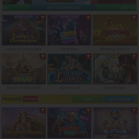
LEBIH DETAIL
VIEW LEADERBOARD
Lamp of Cornucopia
Soda Man
Mahjong Ways IV
Power of Odin 1000
Ocean Lord
Eternal War
PRAGMATIC
PROMO
cari
Lihat Semua