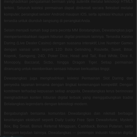
menghadirkan pengalaman bermain yang autentik melalui teknologi HTML5
terkini. Seluruh koleksi permainan dapat dinikmati secara fleksibel melalui
komputer, perangkat seluler Android maupun iOS, serta aplikasi khusus yang
tersedia untuk diunduh langsung di perangkat Anda.
Selain menjadi rumah bagi para pecinta MM Bolatangkas, Dewatangkas juga
mempersembahkan ragam hiburan digital premium lainnya. Tersedia Kasino
Daring (Live Dealer Casino) dengan suasana interaktif, Live Number Games
dengan variasi unik seperti 12D Bola Gelinding, Roulette, Suwit, Biliar,
Koprok, Samgong, 24D, Poker Dice, Head and Tail, Red White, Dice 6,
Monopoly, Baccarat, Sicbo, hingga Dragon Tiger. Setiap permainan
dirancang untuk memberikan sensasi hiburan berkualitas tinggi.
Dewatangkas juga menghadirkan koleksi Permainan Slot Daring dari
penyedia layanan ternama dengan tingkat kemenangan kompetitif. Dengan
komitmen terhadap kepuasan setiap anggota, Dewatangkas terus berinovasi
menghadirkan konten hiburan digital terbaik yang menggabungkan tradisi
Bolatangkas legendaris dengan teknologi modern.
Bergabunglah bersama komunitas Dewatangkas dan nikmati berbagai
keuntungan eksklusif seperti Daily Lucky Free Spin Dewafortune, Mystery
Box, Big Small, Bonus Referral Mingguan, Cashback, Bonus Putaran, serta
beragam kejutan lainnya. Dewatangkas — pemimpin industri hiburan digital