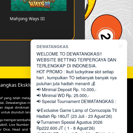
Mahjong Ways III
DEWATANGKAS
WELCOME TO DEWATANGKAS!!
WEBSITE BETTING TERPERCAYA DAN
TERLENGKAP DI INDONESIA.
HOT PROMO : Ikuti luckydraw slot setiap
hari , kumpulkan TO sebanyak banyak nya
puluhan juta hadiah menanti 💰
angkas Eksklusif
📢 Minimal Deposit Rp. 10.000,-
📢 Minimal WD Rp. 25.000,-
sif yang telah melayani komunitas penggemar setia di
📢 Special Tournament DEWATANGKAS :
igital, Dewatangkas menghadirkan pengalaman bermain
n dapat dinikmati secara fleksibel melalui komputer,
💎Exclusive Game Lamp of Cornucopia Ttl
ia untuk diunduh langsung di perangkat Anda.
Hadiah Rp 180JT (23 Juli - 23 Agust'26)
juga mempersembahkan ragam hiburan digital premium
💎Turnamen Spesial Agustus 2026
raktif, Live Number Games dengan variasi unik seperti
Rp222.600 JT ( 1 - 8 Agust'26)
er Dice, Head and Tail, Red White, Dice 6, Monopoly,