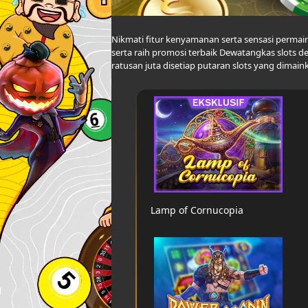
Nikmati fitur kenyamanan serta sensasi permain
serta raih promosi terbaik Dewatangkas slots 
ratusan juta disetiap putaran slots yang dimain
Lamp of Cornucopia