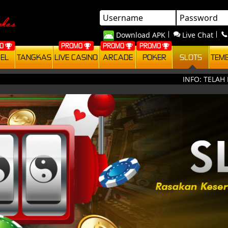
Download APK
Live Chat
MO
PROMO
PROMO
PROMO
EL
TANGKAS
LIVE CASINO
ARCADE
POKER
SLOTS
TEM
INFO: TELAH HADIR G