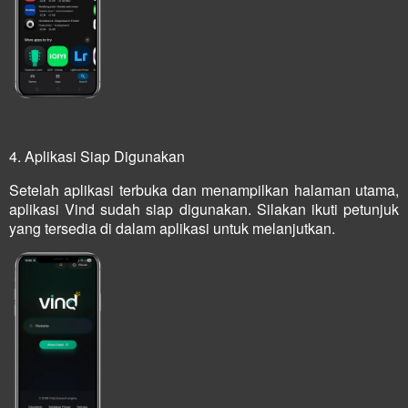
4. Aplikasi Siap Digunakan
Setelah aplikasi terbuka dan menampilkan halaman utama,
aplikasi Vind sudah siap digunakan. Silakan ikuti petunjuk
yang tersedia di dalam aplikasi untuk melanjutkan.