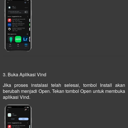
3. Buka Aplikasi Vind
Jika proses instalasi telah selesai, tombol Install akan
berubah menjadi Open. Tekan tombol Open untuk membuka
aplikasi Vind.