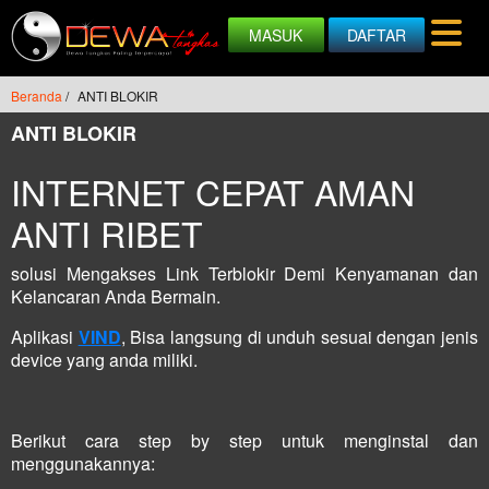
MASUK
DAFTAR
Beranda
/
ANTI BLOKIR
ANTI BLOKIR
INTERNET CEPAT AMAN
ANTI RIBET
solusi Mengakses Link Terblokir Demi Kenyamanan dan
Kelancaran Anda Bermain.
Aplikasi
VIND
, Bisa langsung di unduh sesuai dengan jenis
device yang anda miliki.
Berikut cara step by step untuk menginstal dan
menggunakannya: