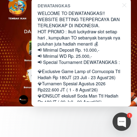
DEWATANGKAS
WELCOME TO DEWATANGKAS!!
WEBSITE BETTING TERPERCAYA DAN
TERLENGKAP DI INDONESIA.
HOT PROMO : Ikuti luckydraw slot setiap
hari , kumpulkan TO sebanyak banyak nya
puluhan juta hadiah menanti 💰
📢 Minimal Deposit Rp. 10.000,-
📢 Minimal WD Rp. 25.000,-
📢 Special Tournament DEWATANGKAS :
💎Exclusive Game Lamp of Cornucopia Ttl
Hadiah Rp 180JT (23 Juli - 23 Agust'26)
💎Turnamen Spesial Agustus 2026
Rp222.600 JT ( 1 - 8 Agust'26)
💎IDNSLOT ekslusif Soda Man Ttl Hadiah
Rp 180JT ( 09 Juli - 09 Agust'26)
📌LINK ALTERNATIF RESMI :
1
https://linkid.asia/dewatangkas-go
https://linkid.asia/dewatangkas-vip
https://mez.ink/dewatangkas.vip
https://heylink.me/dewatangkas-pro